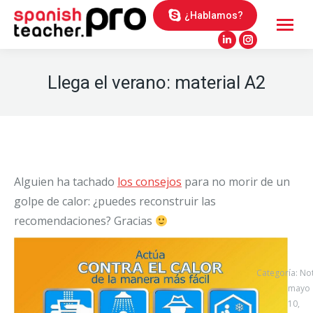
¿Hablamos?
Linkedin
Instagram
page
page
Llega el verano: material A2
opens
opens
in
in
new
new
window
window
Alguien ha tachado
los consejos
para no morir de un
golpe de calor: ¿puedes reconstruir las
recomendaciones? Gracias
Categoría:
Not
mayo
10,