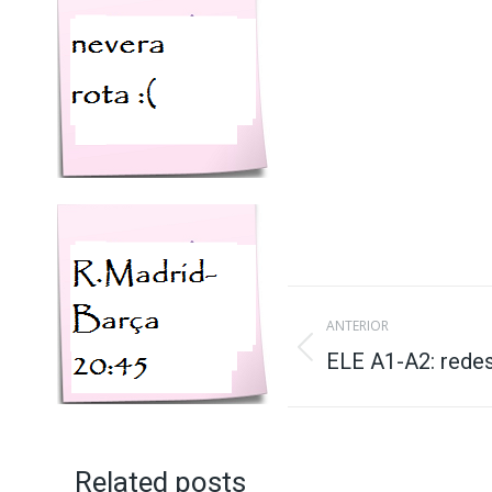
Navegación
ANTERIOR
entre
ELE A1-A2: redes
Publicación
anterior:
publicaciones
Related posts