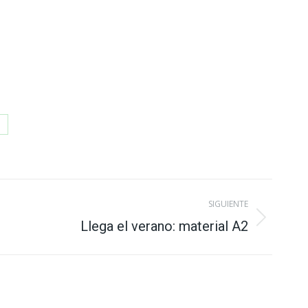
hare
n
hatsApp
SIGUIENTE
Llega el verano: material A2
ón