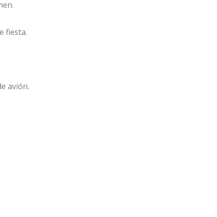
men.
fiesta.
e avión.