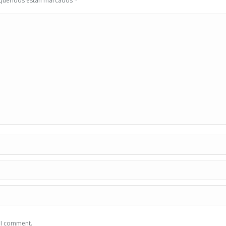
requeridos están marcados
*
e I comment.