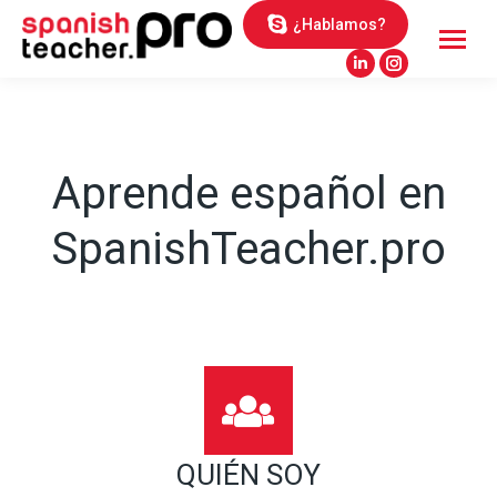
¿Hablamos?
Linkedin
Instagram
page
page
opens
opens
in
in
Aprende español en
new
new
window
window
SpanishTeacher.pro
QUIÉN SOY