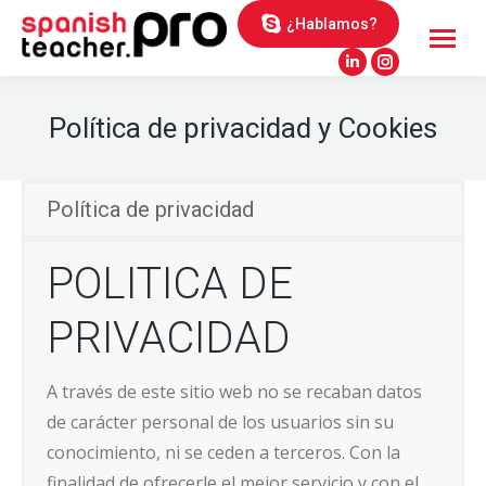
¿Hablamos?
Linkedin
Instagram
page
page
Política de privacidad y Cookies
opens
opens
in
in
new
new
Política de privacidad
window
window
POLITICA DE
PRIVACIDAD
A través de este sitio web no se recaban datos
de carácter personal de los usuarios sin su
conocimiento, ni se ceden a terceros. Con la
finalidad de ofrecerle el mejor servicio y con el