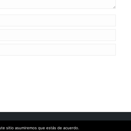
Webs profesionales de idiomas
este sitio asumiremos que estás de acuerdo.