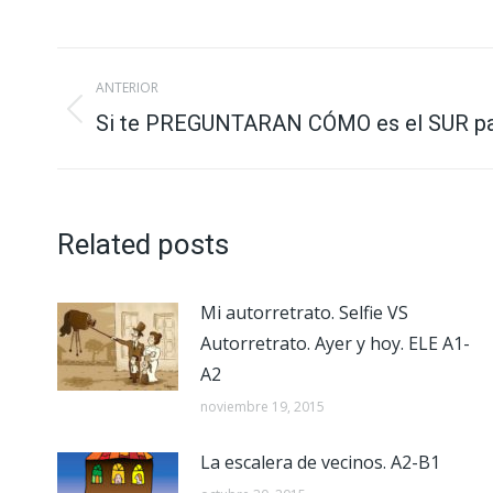
Navegación
ANTERIOR
entre
Si te PREGUNTARAN CÓMO es el SUR pa
Publicación
anterior:
publicaciones
Related posts
Mi autorretrato. Selfie VS
Autorretrato. Ayer y hoy. ELE A1-
A2
noviembre 19, 2015
La escalera de vecinos. A2-B1