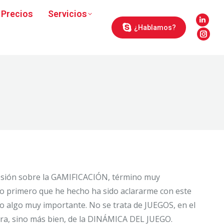
Precios
Servicios
Linke
¿Hablamos?
page
Inst
open
page
in
open
new
in
wind
new
wind
esión sobre la GAMIFICACIÓN, término muy
o primero que he hecho ha sido aclararme con este
o algo muy importante. No se trata de JUEGOS, en el
abra, sino más bien, de la DINÁMICA DEL JUEGO.