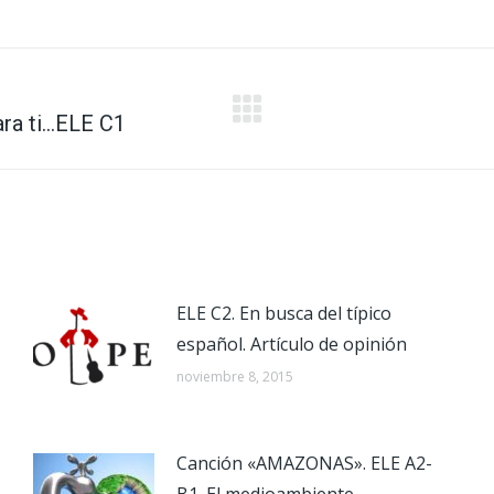
on
on
on
on
on
X
Facebook
Pinterest
LinkedIn
WhatsApp
ra ti…ELE C1
Publicación
siguiente:
ELE C2. En busca del típico
español. Artículo de opinión
noviembre 8, 2015
Canción «AMAZONAS». ELE A2-