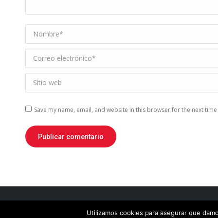
Nombre *
Correo electrónico *
Sitio web
Save my name, email, and website in this browser for the next tim
Publicar comentario
© 2026
SpanishTeacher.Pro
. All R
Utilizamos cookies para asegurar que damos