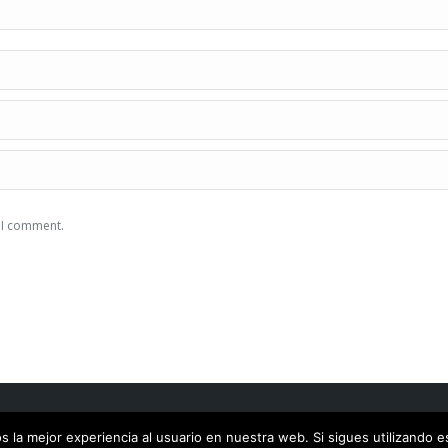
e I comment.
ights Reserved |
Aviso Legal | Política de privacidad | Cookies
 la mejor experiencia al usuario en nuestra web. Si sigues utilizando 