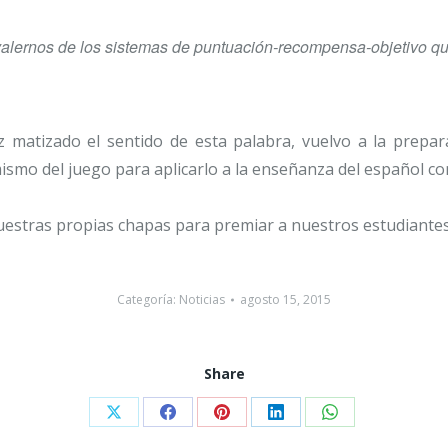
o valernos de los sistemas de puntuación-recompensa-objetivo
ez matizado el sentido de esta palabra, vuelvo a la prep
smo del juego para aplicarlo a la enseñanza del español co
uestras propias chapas para premiar a nuestros estudiantes
Categoría:
Noticias
agosto 15, 2015
Share
Share
Share
Share
Share
Share