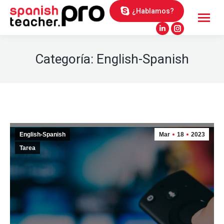
¿Hablamos?
Linkedin
Instagram
page
page
Categoría:
English-Spanish
opens
opens
in
in
new
new
window
window
English-Spanish
Mar
18
2023
Tarea