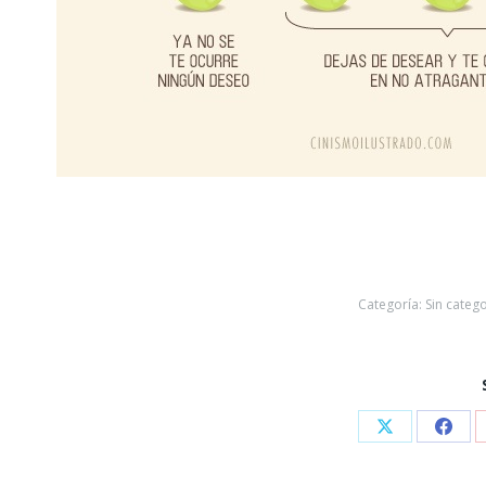
Categoría:
Sin catego
Share
Shar
on
on