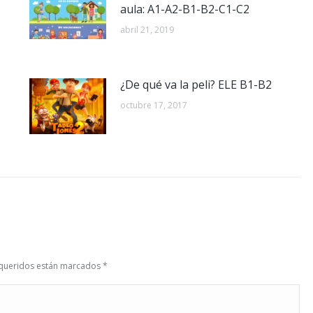
aula: A1-A2-B1-B2-C1-C2
abril 21, 2019
¿De qué va la peli? ELE B1-B2
octubre 17, 2017
requeridos están marcados
*