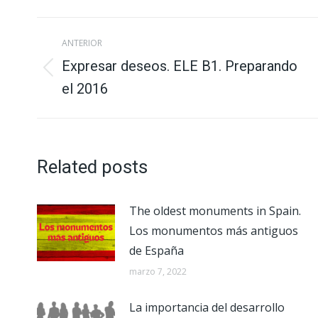
X
Face
Navegación
ANTERIOR
entre
Expresar deseos. ELE B1. Preparando
Publicación
el 2016
publicaciones
anterior:
Related posts
The oldest monuments in Spain.
Los monumentos más antiguos
de España
marzo 7, 2022
La importancia del desarrollo