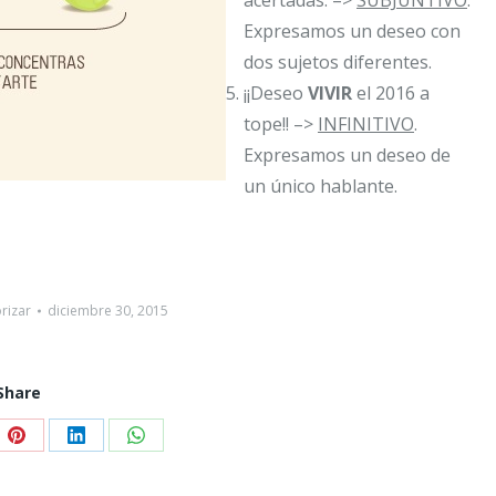
Expresamos un deseo con
dos sujetos diferentes.
¡¡Deseo
VIVIR
el 2016 a
tope!! –>
INFINITIVO
.
Expresamos un deseo de
un único hablante.
rizar
diciembre 30, 2015
Share
e
Share
Share
Share
on
on
on