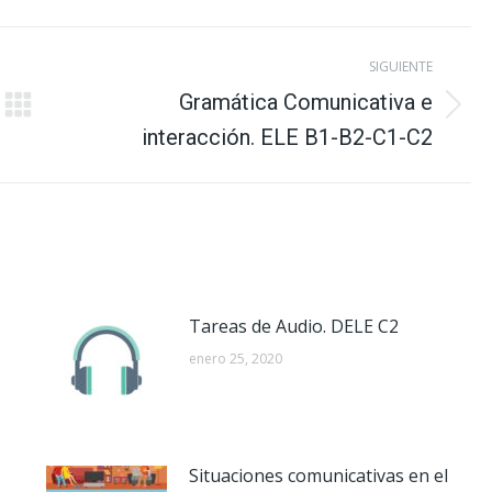
book
Pinterest
LinkedIn
WhatsApp
SIGUIENTE
Gramática Comunicativa e
Publicación
interacción. ELE B1-B2-C1-C2
siguiente:
Tareas de Audio. DELE C2
enero 25, 2020
Situaciones comunicativas en el