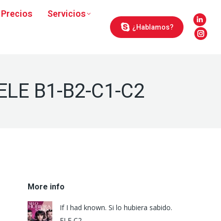
Precios
Servicios
Linke
¿Hablamos?
page
Inst
open
page
in
open
new
in
 ELE B1-B2-C1-C2
wind
new
wind
More info
If I had known. Si lo hubiera sabido.
ELE C2