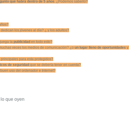
gunto qué habrá dentro de 5 años
. ¿Podemos saberlo?
años?
 dedican los jóvenes al día? ¿ y los adultos?
 juega la
publicidad
en todo esto?
muchas veces los medios de comunicación? ¿o
un lugar lleno de oportunidades
y
s
principales para esta protegidos?
icos de seguridad
que se debería tener en cuenta?
buen uso del ordenador e Internet?
 lo que oyen