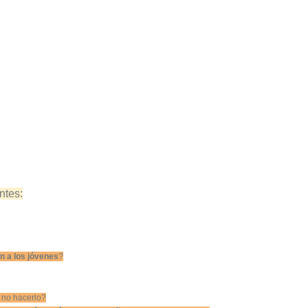
ntes:
n a los jóvenes
?
 no hacerlo?