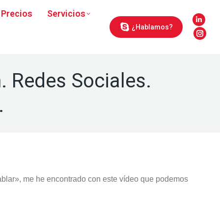
Precios
Servicios
Linke
¿Hablamos?
page
Inst
open
page
in
open
. Redes Sociales.
new
in
wind
new
.
wind
hablar», me he encontrado con este vídeo que podemos