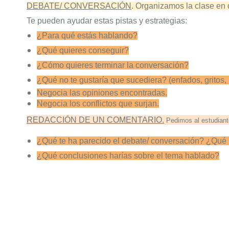
DEBATE/ CONVERSACIÓN
. Organizamos la clase en 
Te pueden ayudar estas pistas y estrategias:
¿Para qué estás hablando?
¿Qué quieres conseguir?
¿Cómo quieres terminar la conversación?
¿Qué no te gustaría que sucediera? (enfados, gritos, 
Negocia las opiniones encontradas.
Negocia los conflictos que surjan.
REDACCIÓN DE UN COMENTARIO.
Pedimos al estudiant
¿Qué te ha parecido el debate/ conversación? ¿Qué 
¿Qué conclusiones harías sobre el tema hablado?