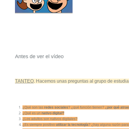
Antes de ver el vídeo
TANTEO
. Hacemos unas preguntas al grupo de estudia
¿Qué son las
redes sociales
? ¿qué función tienen? ¿
por qué atrae
¿Qué es un
nativo digital?
¿Los adultos son nativos digitales?
¿Es siempre positivo
utilizar la tecnología
? ¿hay alguna razón para