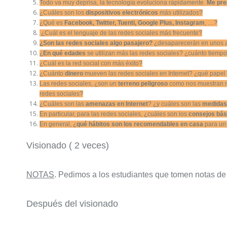
Todo va muy deprisa, la tecnología evoluciona rápidamente.
Me pre
¿Cuáles son los
dispositivos electrónicos
más utilizados?
¿Qué es
Facebook, Twitter, Tuenti, Google Plus, Instagram
, …?
¿Cuál es el lenguaje de las redes sociales más frecuente?
¿Son las redes sociales algo pasajero?
¿desaparecerán en unos 
¿
En qué edades
se utilizan más las redes sociales? ¿cuánto tiempo
¿Cuál es la red social con más éxito?
¿Cuánto
dinero
mueven las redes sociales en Internet? ¿qué papel
Las redes sociales, ¿son un
terreno peligroso
como nos muestran 
redes sociales?
¿Cuáles son las
amenazas en Internet
? ¿y cuáles son las
medida
En particular, para las redes sociales, ¿cuáles son los
consejos bás
En general, ¿
qué hábitos son los recomendables en casa
para un 
Visionado ( 2 veces)
NOTAS
. Pedimos a los estudiantes que tomen notas de
Después del visionado