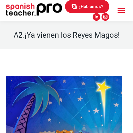
¿Hablamos?
Linkedin
Instagram
page
page
A2.¡Ya vienen los Reyes Magos!
opens
opens
in
in
new
new
window
window