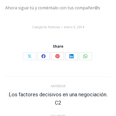
Ahora sigue tú y coméntalo con tus compañer@s
Categoría:
Noticias
enero 5, 2014
Share
Share
Share
Share
Share
Share
on
on
on
on
on
X
Facebook
Pinterest
LinkedIn
WhatsApp
Navegación
ANTERIOR
entre
Los factores decisivos en una negociación.
Publicación
C2
publicaciones
anterior: