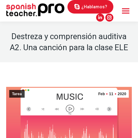
¿Hablamos?
Linkedin
Instagram
page
page
Destreza y comprensión auditiva
opens
opens
in
in
A2. Una canción para la clase ELE
new
new
window
window
Tarea
Feb
11
2020