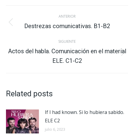
X
Facebook
Pinterest
LinkedIn
WhatsApp
Navegación
ANTERIOR
entre
Destrezas comunicativas. B1-B2
Publicación
anterior:
publicaciones
SIGUIENTE
Actos del habla. Comunicación en el material
Publicación
ELE. C1-C2
siguiente:
Related posts
If I had known. Si lo hubiera sabido.
ELE C2
julio 6, 2023