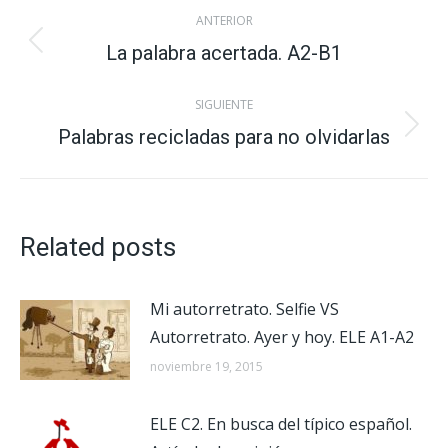
Navegación
ANTERIOR
entre
La palabra acertada. A2-B1
Publicación
anterior:
publicaciones
SIGUIENTE
Palabras recicladas para no olvidarlas
Publicación
siguiente:
Related posts
Mi autorretrato. Selfie VS
Autorretrato. Ayer y hoy. ELE A1-A2
noviembre 19, 2015
ELE C2. En busca del típico español.