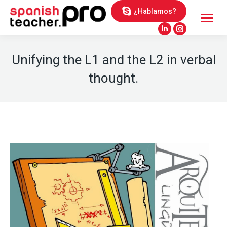
¿Hablamos?
Linkedin
Instagram
page
page
Unifying the L1 and the L2 in verbal
opens
opens
in
in
thought.
new
new
window
window