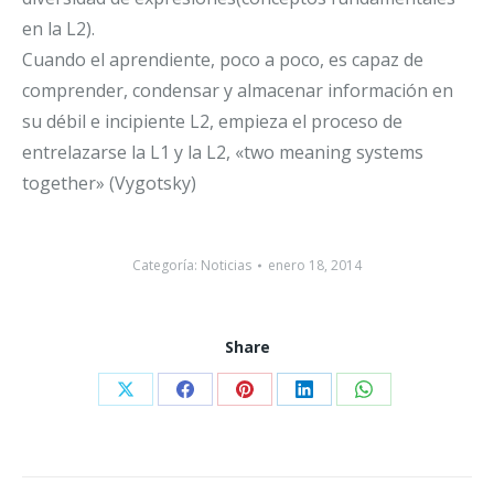
en la L2).
Cuando el aprendiente, poco a poco, es capaz de
comprender, condensar y almacenar información en
su débil e incipiente L2, empieza el proceso de
entrelazarse la L1 y la L2, «two meaning systems
together» (Vygotsky)
Categoría:
Noticias
enero 18, 2014
Share
Share
Share
Share
Share
Share
on
on
on
on
on
X
Facebook
Pinterest
LinkedIn
WhatsApp