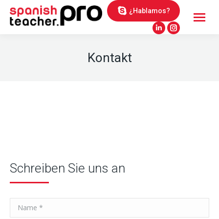
¿Hablamos?
Linkedin
Instagram
page
page
Kontakt
opens
opens
in
in
new
new
window
window
Schreiben Sie uns an
Name *